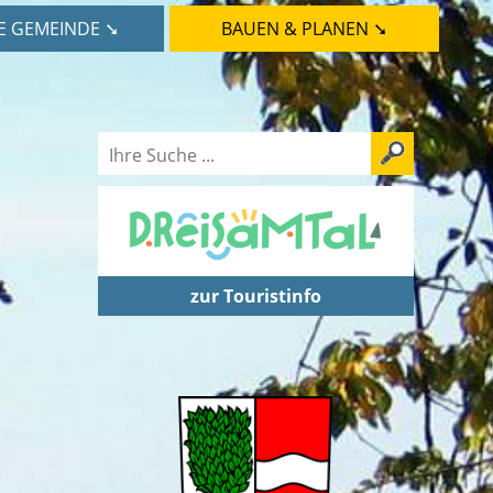
E GEMEINDE ➘
BAUEN & PLANEN ➘
zur Touristinfo