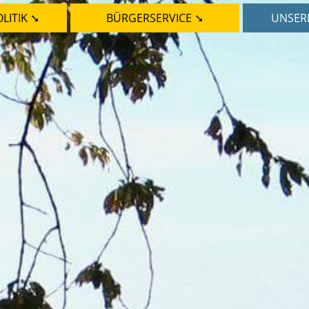
LITIK ➘
BÜRGERSERVICE ➘
UNSER