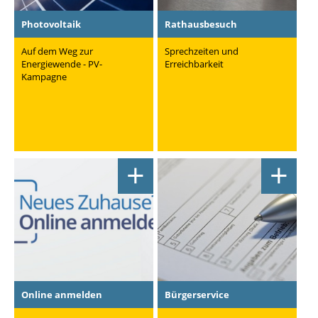
Photovoltaik
Rathausbesuch
Auf dem Weg zur
Sprechzeiten und
Energiewende - PV-
Erreichbarkeit
Kampagne
+
+
Online anmelden
Bürgerservice