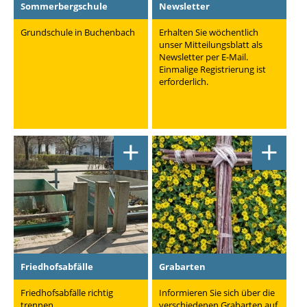
Sommerbergschule
Newsletter
Grundschule in Buchenbach
Erhalten Sie wöchentlich
unser Mitteilungsblatt als
Newsletter per E-Mail.
Einmalige Registrierung ist
erforderlich.
+
+
Friedhofsabfälle
Grabarten
Friedhofsabfälle richtig
Informieren Sie sich über die
trennen
verschiedenen Grabarten auf