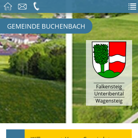
GEMEINDE BUCHENBACH
Falkensteig
Unteribental
Wagensteig